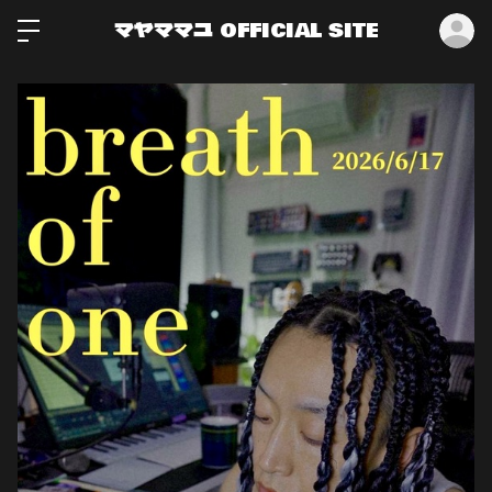
ロ
マヤママユ OFFICIAL SITE