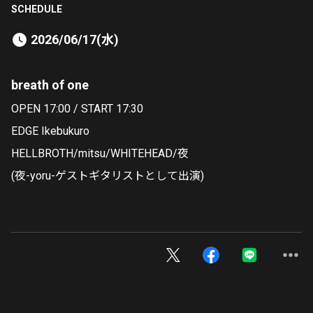
SCHEDULE
2026/06/17(水)
breath of one
OPEN 17:00 / START 17:30
EDGE Ikebukuro
HELLBROTH/mitsu/WHITEHEAD/夜
(夜-yoru-ゲストギタリストとして出演)