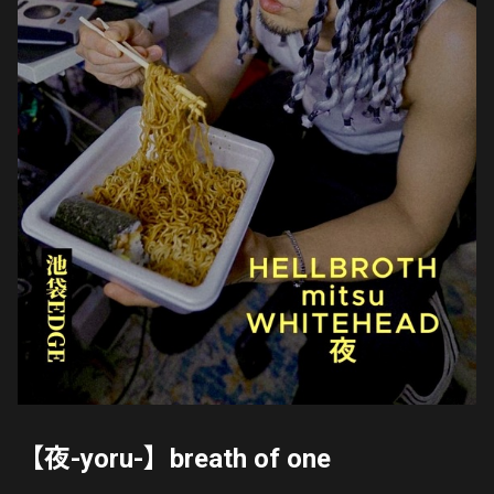
【夜-yoru-】breath of one